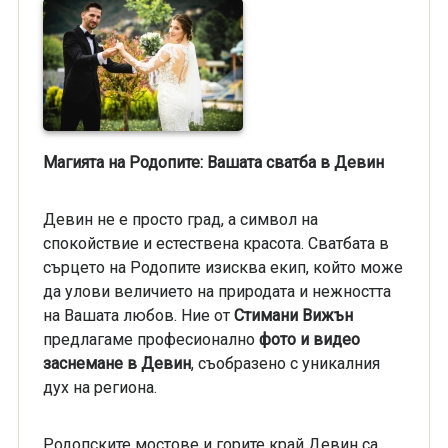
Магията на Родопите: Вашата сватба в Девин
Девин не е просто град, а символ на
спокойствие и естествена красота. Сватбата в
сърцето на Родопите изисква екип, който може
да улови величието на природата и нежността
на Вашата любов. Ние от
Стимани Вижън
предлагаме професионално
фото и видео
заснемане в Девин
, съобразено с уникалния
дух на региона.
Родопските мостове и горите край Девин са