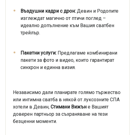
Въздушни кадри с дрон:
Девин и Родопите
изглеждат магично от птичи поглед –
идеално допълнение към Вашия сватбен
трейлър.
Пакетни услуги:
Предлагаме комбинирани
пакети за фото и видео, които гарантират
синхрон и единна визия.
Независимо дали планирате голямо тържество
или интимна сватба в някой от луксозните СПА
хотели в Девин,
Стимани Вижън
е Вашият
доверен партньор за съхраняване на тези
безценни моменти.