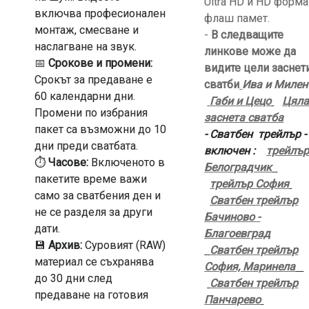
Ultra HD и HD форм
включва професионален
флаш памет.
монтаж, смесване и
-
В следващите
наслагване на звук.
линкове може да
📅
Срокове и промени:
видите цели заснет
Срокът за предаване е
сватби
Ива и Милен
60 календарни дни.
Габи и Цецо
Цял
Промени по избрания
заснета сватба
пакет са възможни до 10
- Сватбен трейлър -
дни преди сватбата.
включен :
трейлъ
⏱️
Часове:
Включеното в
Белоградчик
пакетите време важи
трейлър София
само за сватбения ден и
Сватбен трейлър
не се разделя за други
Бачиново -
дати.
Благоевград
💾
Архив:
Суровият (RAW)
С
ватбен
трейлър
материал се съхранява
София, Маринела
до 30 дни след
Сватбен трейлър
предаване на готовия
Панчарево