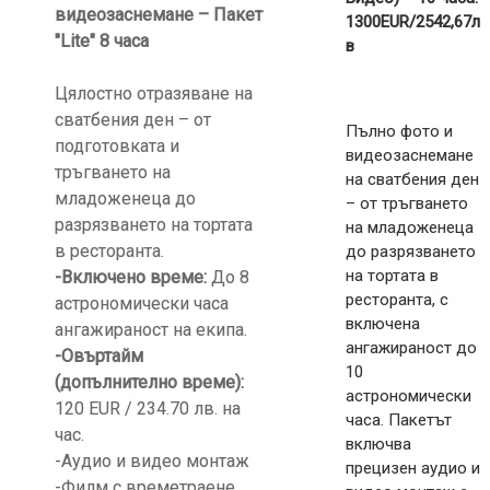
видеозаснемане – Пакет
1300EUR/2542,67л
"Lite" 8 часа
в
Цялостно отразяване на
сватбения ден – от
Пълно фото и
подготовката и
видеозаснемане
тръгването на
на сватбения ден
младоженеца до
– от тръгването
разрязването на тортата
на младоженеца
в ресторанта.
до разрязването
на тортата в
-Включено време:
До 8
ресторанта, с
астрономически часа
включена
ангажираност на екипа.
ангажираност до
-Овъртайм
10
(допълнително време):
астрономически
120 EUR / 234.70 лв. на
часа. Пакетът
час.
включва
-Aудио и видео монтаж
прецизен аудио и
-Филм с времетраене