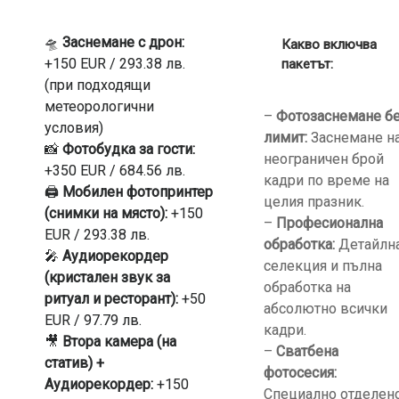
🛸
Заснемане с дрон:
Какво включва
+150 EUR / 293.38 лв.
пакетът:
(при подходящи
метеорологични
–
Фотозаснемане б
условия)
лимит:
Заснемане н
📸
Фотобудка за гости:
неограничен брой
+350 EUR / 684.56 лв.
кадри по време на
🖨️
Мобилен фотопринтер
целия празник.
(снимки на място):
+150
–
Професионална
EUR / 293.38 лв.
обработка:
Детайлн
🎤
Аудиорекордер
селекция и пълна
(кристален звук за
обработка на
ритуал и ресторант):
+50
абсолютно всички
EUR / 97.79 лв.
кадри.
🎥
Втора камера (на
–
Сватбена
статив) +
фотосесия:
Аудиорекордер:
+150
Специално отделен