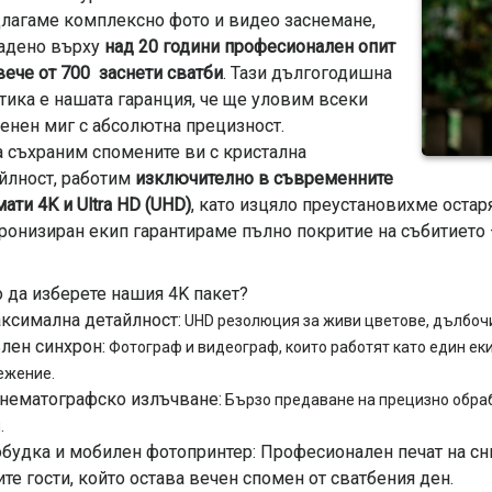
лагаме комплексно фото и видео заснемане,
адено върху
над 20 години професионален опит
вече от 700 заснети сватби
. Тази дългогодишна
тика е нашата гаранция, че ще уловим всеки
енен миг с абсолютна прецизност.
а съхраним спомените ви с кристална
йлност, работим
изключително в съвременните
ати 4K и Ultra HD (UHD)
, като изцяло преустановихме остар
ронизиран екип гарантираме пълно покритие на събитието –
 да изберете нашия 4K пакет?
ксимална детайлност:
UHD резолюция за живи цветове, дълбочи
лен синхрон:
Фотограф и видеограф, които работят като един ек
ежение.
нематографско излъчване:
Бързо предаване на прецизно обра
.
будка и мобилен фотопринтер: Професионален печат на сн
те гости, който остава вечен спомен от сватбения ден.