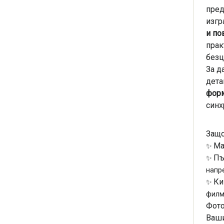
пред
изгр
и по
прак
безц
За д
дета
форм
синх
Защо
Ма
✨
Пъ
✨
напр
Ки
✨
филм
Фото
Ваши