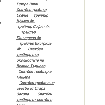
ат
Естера Вини
Сватбен трейлър
София
трейлър
Шумен 4к
и
трейлър София 4к
трейлър
а
Панчарево 4к
трейлър Бистрица
4k
Сватбен
р
трейлър във
околностите на
Велико Търново
Сватбен трейлър в
Пещера
Сватбен трейлър на
сватба от Стара
Загора
Сватбен
трейлър от сватба в