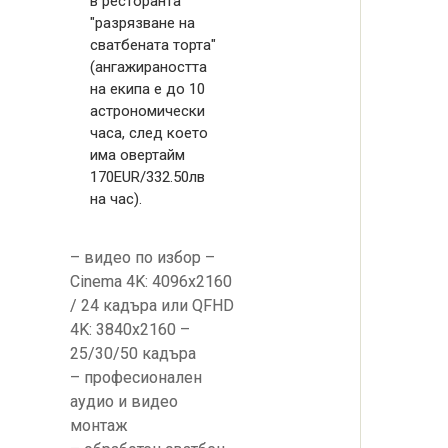
в ресторанта
"разрязване на
сватбената торта"
(ангажираността
на екипа e до 10
астрономически
часа, след което
има овертайм
170EUR/332.50лв
на час).
– видео по избор –
Cinema 4K: 4096x2160
/ 24 кадъра или QFHD
4K: 3840x2160 –
25/30/50 кадъра
– професионален
аудио и видео
монтаж