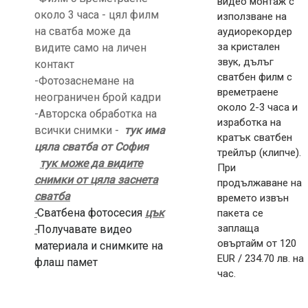
видео монтаж с
около 3 часа - цял филм
използване на
на сватба може да
аудиорекордер
за кристален
видите само на личен
звук, дълъг
контакт
сватбен филм с
-Фотозаснемане на
времетраене
неограничен брой кадри
около 2-3 часа и
-Авторска обработка на
изработка на
всички снимки -
тук има
кратък сватбен
цяла сватба от София
трейлър (клипче).
тук може да видите
При
снимки от цяла заснета
продължаване на
сватба
времето извън
-
Сватбена фотосесия
цък
пакета се
заплаща
-
Получавате видео
овъртайм от 120
материала и снимките на
EUR / 234.70 лв. на
флаш памет
час.