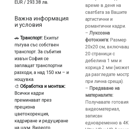
EUR / 293.38 лв.
време в деня на
сватбата за Вашите
Важна информация
артистични и
и условия
романтични кадри.
–
Луксозна
🚗
Транспорт:
Екипът
фотокнига:
Размер
пътува със собствен
20х20 см, включва
транспорт. За събития
20 страници с
извън София се
дебелина 1 мм и
заплащат транспортни
корица 2 мм (може
разходи, а над 150 км – и
да разгледате мост
нощувка.
при лична среща).
🎨
Обработка и монтаж:
–
Предаване на
Всички кадри
материалите:
преминават през
Получавате готовия
прецизна
видеоматериал,
цветокорекция,
записан
кадриране и редуциране
едновременно в 4K
на шум. Видеото