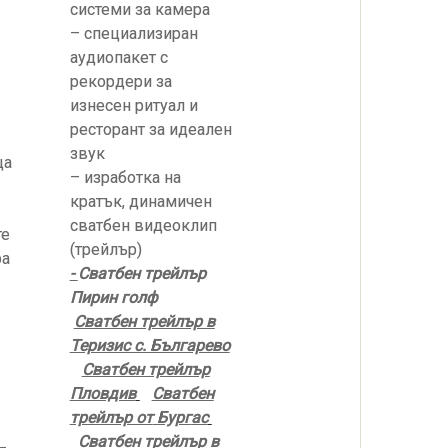
системи за камера
– специализиран
аудиопакет с
рекордери за
изнесен ритуал и
ресторант за идеален
звук
ща
– изработка на
кратък, динамичен
сватбен видеоклип
те
(трейлър)
ра
-
Сватбен трейлър
Пирин голф
Сватбен трейлър в
Теризис с. Българево
Сватбен трейлър
Пловдив
Сватбен
трейлър от
Бург
ас
Сватбен трейлър в