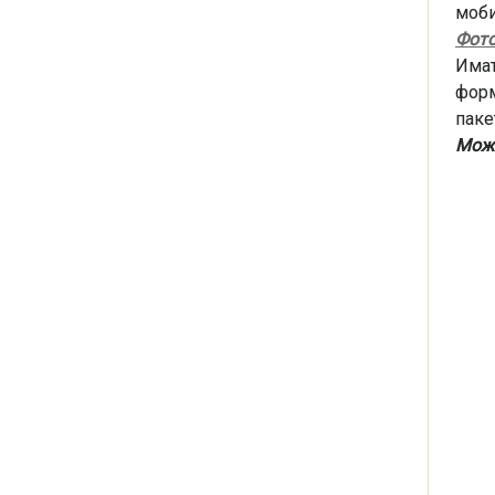
моби
Фот
Имат
форм
паке
Може