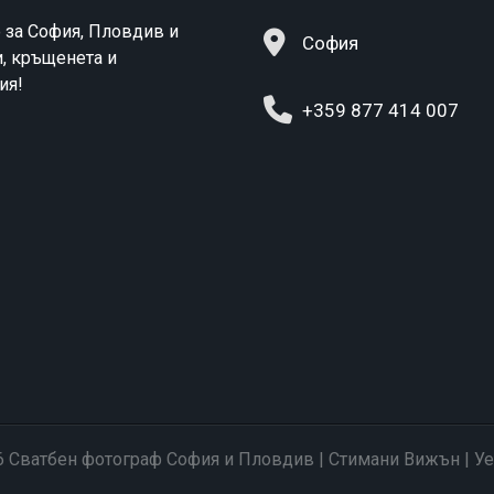
 за София, Пловдив и
София
и, кръщенета и
ия!
+359 877 414 007
6 Сватбен фотограф София и Пловдив | Стимани Вижън | Уе