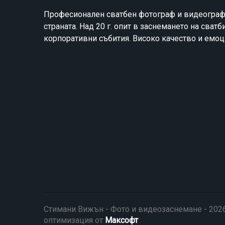
Професионален сватбен фотограф и видеограф
страната. Над 20 г. опит в заснемането на сватб
корпоративни събития. Високо качество и емоц
Стимани Вижън - Фото и видеозаснемане - 202
оптимизация от
Максофт