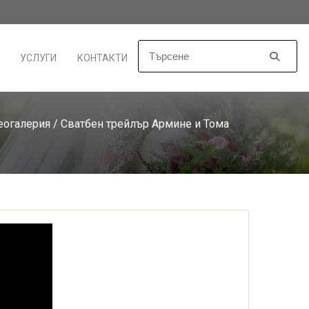
УСЛУГИ
КОНТАКТИ
еогалерия
/ Сватбен трейлър Армине и Тома