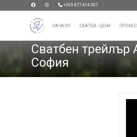
+359 877 414 007
НАЧАЛО
СВАТБИ - ЦЕНИ
ПРОФЕС
Сватбен трейлър 
София