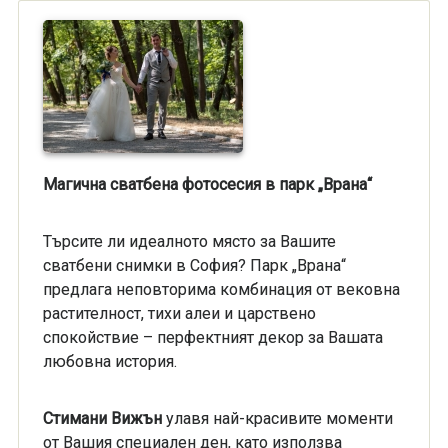
Магична сватбена фотосесия в парк „Врана“
Търсите ли идеалното място за Вашите
сватбени снимки в София? Парк „Врана“
предлага неповторима комбинация от вековна
растителност, тихи алеи и царствено
спокойствие – перфектният декор за Вашата
любовна история.
Стимани Вижън
улавя най-красивите моменти
от Вашия специален ден, като използва