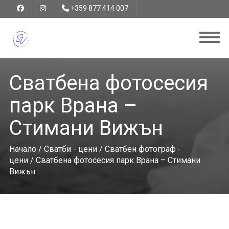
+359 877 414 007
Сватбена фотосесия
парк Врана –
Стимани Вижън
Начало
/
Сватби - цени
/
Сватбен фотограф -
цени
/ Сватбена фотосесия парк Врана – Стимани
Вижън