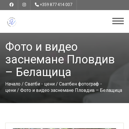
+359 877 414 007
Фото и видео
заснемане Пловдив
– Белащица
Начало
/
Сватби - цени
/
Сватбен фотограф -
цени
/ Фото и видео заснемане Пловдив – Белащица