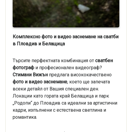
Комплексно фото и видео заснемане на сватби
в Пловдив и Белащица
Търсите перфектната комбинация от
сватбен
фотограф
и професионален видеограф?
Стимани Вижън
предлага висококачествено
фото и видео заснемане
, което ще запечата
всеки детайл от Вашия специален ден.
Локации като гората край Белащица и парк
„Родопи“ до Пловдив са идеални за артистични
кадри, изпълнени с естествена светлина и
романтика.