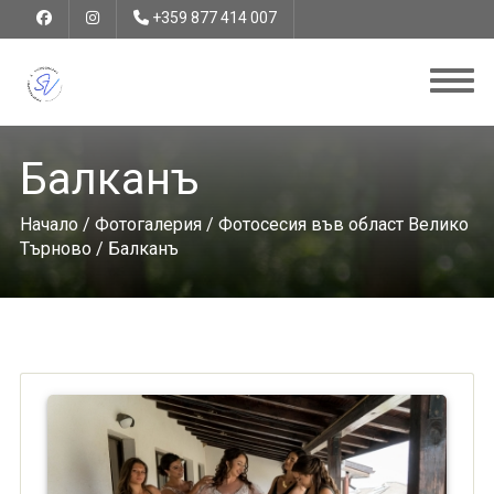
+359 877 414 007
Балканъ
Начало
/
Фотогалерия
/
Фотосесия във област Велико
Търново
/ Балканъ