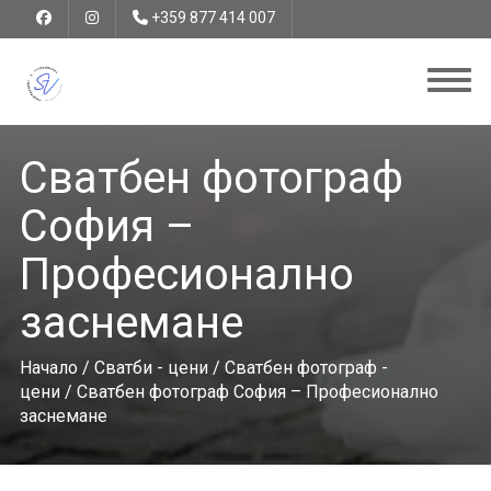
+359 877 414 007
Сватбен фотограф
София –
Професионално
заснемане
Начало
/
Сватби - цени
/
Сватбен фотограф -
цени
/ Сватбен фотограф София – Професионално
заснемане