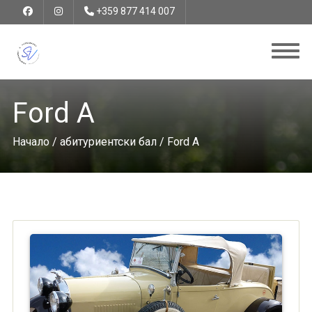
+359 877 414 007
Ford A
Начало
/
абитуриентски бал
/ Ford A