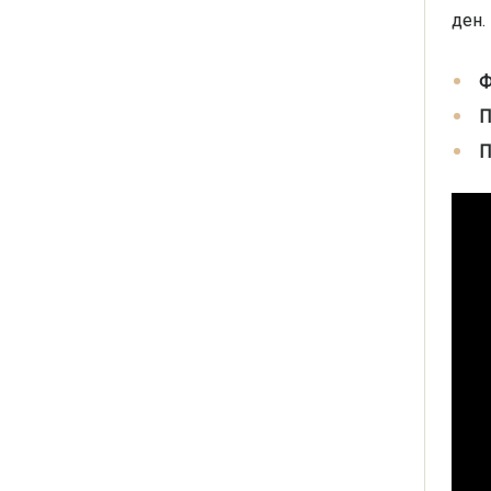
ден.
Ф
П
П