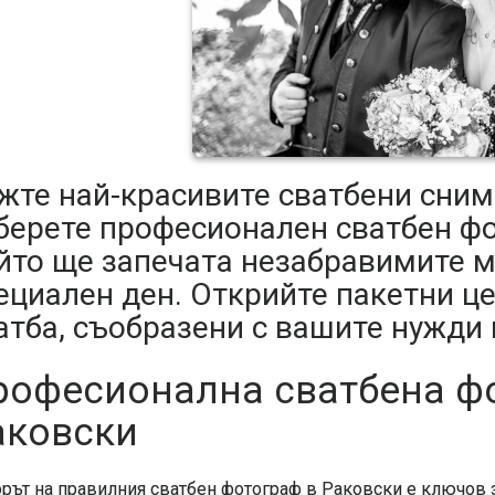
жте най-красивите сватбени сним
берете професионален сватбен фо
йто ще запечата незабравимите 
ециален ден. Открийте пакетни це
атба, съобразени с вашите нужди
рофесионална сватбена ф
аковски
рът на правилния сватбен фотограф в Раковски е ключов з