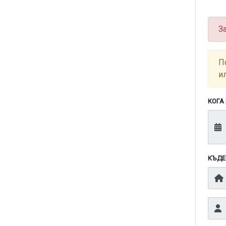
З
П
и
КОГА
КЪДЕ