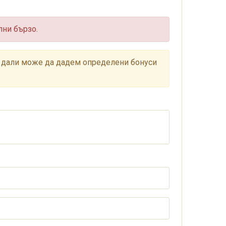
лни бързо.
им дали може да дадем определени бонуси