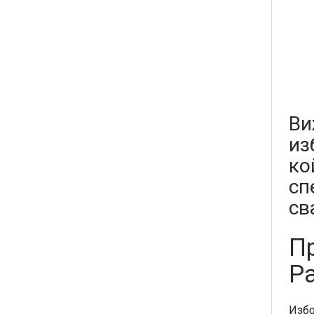
Ви
из
ко
сп
св
П
Р
Избо