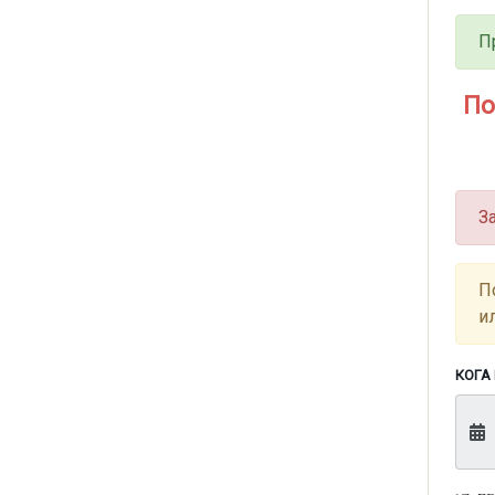
П
По
З
П
и
КОГА