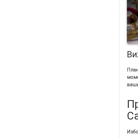
Ви
План
моме
ваши
П
С
Избо