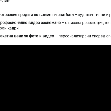
чват:
отосесия преди и по време на сватбата
– художествени и 
рофесионално видео заснемане
– с висока резолюция, ки
рон кадри.
акетни цени за фото и видео
– персонализирани според сп