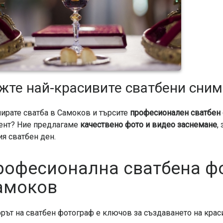
жте най-красивите сватбени сни
ирате сватба в Самоков и търсите
професионален сватбен
нт? Ние предлагаме
качествено фото и видео заснемане
,
я сватбен ден.
рофесионална сватбена ф
амоков
рът на сватбен фотограф е ключов за създаването на кра