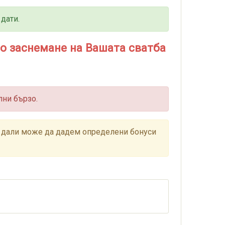
дати.
ео заснемане на Вашата сватба
лни бързо.
им дали може да дадем определени бонуси