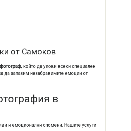
мки от Самоков
 фотограф
, който да улови всеки специален
 за да запазим незабравимите емоции от
отография в
сиви и емоционални спомени. Нашите услуги